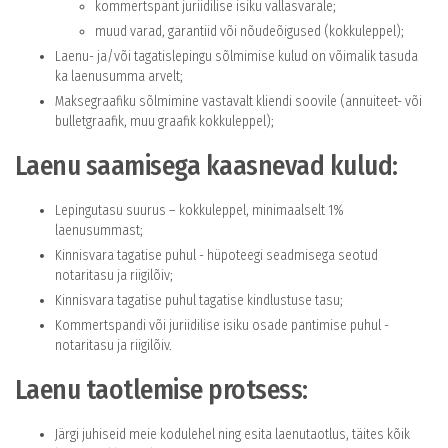
kommertspant juriidilise isiku vallasvarale;
muud varad, garantiid või nõudeõigused (kokkuleppel);
Laenu- ja/või tagatislepingu sõlmimise kulud on võimalik tasuda
ka laenusumma arvelt;
Maksegraafiku sõlmimine vastavalt kliendi soovile (annuiteet- või
bulletgraafik, muu graafik kokkuleppel);
Laenu saamisega kaasnevad kulud:
Lepingutasu suurus – kokkuleppel, minimaalselt 1%
laenusummast;
Kinnisvara tagatise puhul - hüpoteegi seadmisega seotud
notaritasu ja riigilõiv;
Kinnisvara tagatise puhul tagatise kindlustuse tasu;
Kommertspandi või juriidilise isiku osade pantimise puhul -
notaritasu ja riigilõiv.
Laenu taotlemise protsess:
Järgi juhiseid meie kodulehel ning esita laenutaotlus, täites kõik