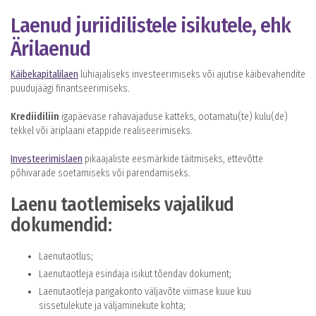
Laenud juriidilistele isikutele, ehk
Ärilaenud
Käibekapitalilaen
lühiajaliseks investeerimiseks või ajutise käibevahendite
puudujäägi finantseerimiseks.
Krediidiliin
igapäevase rahavajaduse katteks, ootamatu(te) kulu(de)
tekkel või äriplaani etappide realiseerimiseks.
Investeerimislaen
pikaajaliste eesmärkide täitmiseks, ettevõtte
põhivarade soetamiseks või parendamiseks.
Laenu taotlemiseks vajalikud
dokumendid:
Laenutaotlus;
Laenutaotleja esindaja isikut tõendav dokument;
Laenutaotleja pangakonto väljavõte viimase kuue kuu
sissetulekute ja väljaminekute kohta;