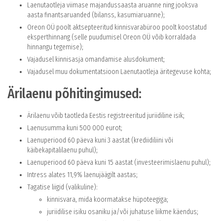
Laenutaotleja viimase majandussaasta aruanne ning jooksva
aasta finantsaruanded (bilanss, kasumiaruanne);
Oreon OÜ poolt aktsepteeritud kinnisvarabüroo poolt koostatud
eksperthinnang (selle puudumisel Oreon OÜ võib korraldada
hinnangu tegemise);
Vajadusel kinnisasja omandamise alusdokument;
Vajadusel muu dokumentatsioon Laenutaotleja äritegevuse kohta;
Ärilaenu põhitingimused:
Ärilaenu võib taotleda Eestis registreeritud juriidiline isik;
Laenusumma kuni 500 000 eurot;
Laenuperiood 60 päeva kuni 3 aastat (krediidiliini või
käibekapitalilaenu puhul);
Laenuperiood 60 päeva kuni 15 aastat (investeerimislaenu puhul);
Intress alates 11,9% laenujäägilt aastas;
Tagatise liigid (valikuline):
kinnisvara, mida koormatakse hüpoteegiga;
juriidilise isiku osaniku ja/või juhatuse liikme käendus;