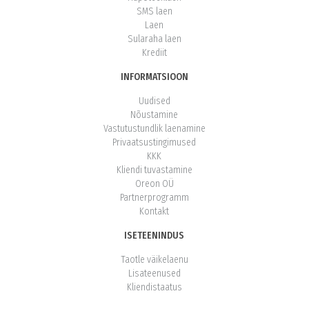
SMS laen
Laen
Sularaha laen
Krediit
INFORMATSIOON
Uudised
Nõustamine
Vastutustundlik laenamine
Privaatsustingimused
KKK
Kliendi tuvastamine
Oreon OÜ
Partnerprogramm
Kontakt
ISETEENINDUS
Taotle väikelaenu
Lisateenused
Kliendistaatus