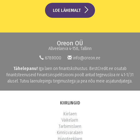
LOE LÄHEMALT
Oreon OÜ
Allveelaeva 4-158, Tallinn
6789000
info@oreon.ee
Tähelepanu!
Iga laen on finantskohustus. BestCredit.ee osutab
finantsteenuseid Finantsinspektsiooni poolt antud tegevusloa nr 4.1-1/31
alusel. Tutvu laenulepingu tingimustega ja pea nõu meie asjatundjatega.
KIIRLINGID
Kiirlaen
Väikelaen
Tarbimislaen
Kinnisvaralaen
Hüpoteeklaen