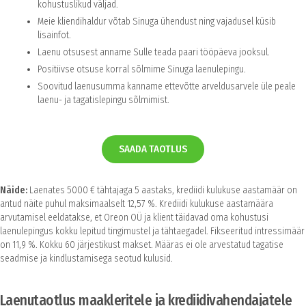
kohustuslikud väljad.
Meie kliendihaldur võtab Sinuga ühendust ning vajadusel küsib
lisainfot.
Laenu otsusest anname Sulle teada paari tööpäeva jooksul.
Positiivse otsuse korral sõlmime Sinuga laenulepingu.
Soovitud laenusumma kanname ettevõtte arveldusarvele üle peale
laenu- ja tagatislepingu sõlmimist.
SAADA TAOTLUS
Näide:
Laenates 5000 € tähtajaga 5 aastaks, krediidi kulukuse aastamäär on
antud näite puhul maksimaalselt 12,57 %. Krediidi kulukuse aastamäära
arvutamisel eeldatakse, et Oreon OÜ ja klient täidavad oma kohustusi
laenulepingus kokku lepitud tingimustel ja tähtaegadel. Fikseeritud intressimäär
on 11,9 %. Kokku 60 järjestikust makset. Määras ei ole arvestatud tagatise
seadmise ja kindlustamisega seotud kulusid.
Laenutaotlus maakleritele ja krediidivahendajatele