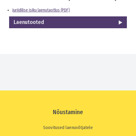
Juriidilise isiku laenutaotlus (PDF)
Laenutooted
Nõustamine
Soovitused laenuvõtjatele