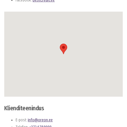
Facebook:
BestCredit.ee
Klienditeenindus
E-post:
info@oreon.ee