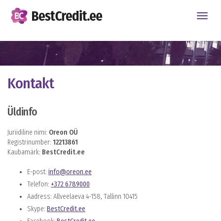
Toggle
naviga
Kontakt
Üldinfo
Juriidiline nimi:
Oreon OÜ
Registrinumber:
12213861
Kaubamärk:
BestCredit.ee
E-post:
info@oreon.ee
Telefon:
+372 6789000
Aadress: Allveelaeva 4-158, Tallinn 10415
Skype:
BestCredit.ee