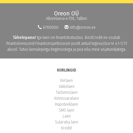
Oreon OÜ
Allveelaeva 4-158, Tallinn
6789000
info@oreon.ee
Tähelepanu!
Iga laen on finantskohustus. BestCredit.ee osutab
finantsteenuseid Finantsinspektsiooni poolt antud tegevusloa nr 4.1-1/31
alusel. Tutvu laenulepingu tingimustega ja pea nõu meie asjatundjatega.
KIIRLINGID
Kiirlaen
Väikelaen
Tarbimislaen
Kinnisvaralaen
Hüpoteeklaen
SMS laen
Laen
Sularaha laen
Krediit