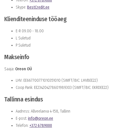
Telefon:
+372 6789000
Skype:
BestCredit.ee
Klienditeeninduse tööaeg
E-R 09.00 - 18.00
L Suletud
P Suletud
Makseinfo
Saaja:
Oreon OÜ
LHV: EE667700771010351010 (SWIFT/BIC: LHVBEE22)
Coop Pank: EE234204278601989303 (SWIFT/BIC: EKRDEE22)
Tallinna esindus
Aadress: Allveelaeva 4-158, Tallinn
E-post:
info@oreon.ee
Telefon:
+372 6789000