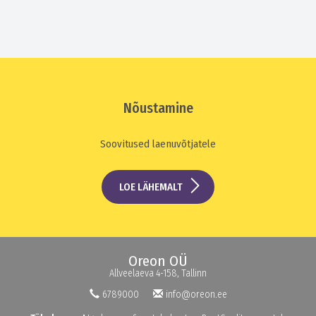
Nõustamine
Soovitused laenuvõtjatele
LOE LÄHEMALT
Oreon OÜ
Allveelaeva 4-158, Tallinn
6789000
info@oreon.ee