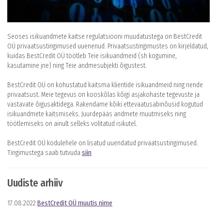
Seoses isikuandmete kaitse regulatsiooni muudatustega on BestCredit
OÜ privaatsustingimused uuenenud. Privaatsustingimustes on kirjeldatud,
kuidas BestCredit OÜ töötleb Teie isikuandmeid (sh kogumine,
kasutamine jne) ning Teie andmesubjekti õigustest.
BestCredit OÜ on kohustatud kaitsma klientide isikuandmeid ning nende
privaatsust. Meie tegevus on kooskõlas kõigi asjakohaste tegevuste ja
vastavate õigusaktidega. Rakendame kõiki ettevaatusabinõusid kogutud
isikuandmete kaitsmiseks. Juurdepääs andmete muutmiseks ning
töötlemiseks on ainult selleks volitatud isikutel.
BestCredit OÜ kodulehele on lisatud uuendatud privaatsustingimused.
Tingimustega saab tutvuda
siin
Uudiste arhiiv
17.08.2022
BestCredit OÜ muutis nime