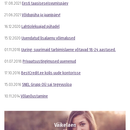
17.08.2021
Eesti taasiseseisvumispäev
21.06.2021
Võidupüha ja jaanipäev!
16.12.2020
Lahtiolekuajad pühadel
15.12.2020
Uuendatud lisalaenu võimalused
01.11.2018
Uuring: suurimaid tarbimislaene võtavad 18-24 aastased.
01.07.2018
Privaatsustingimused uuenenud
17.10.2016
BestCredit.ee kolis uude kontorisse
15.03.2016
SNEL Grupp OÜ sai tegevusloa
10.11.2014
Võlanõustamine
Väikelaen