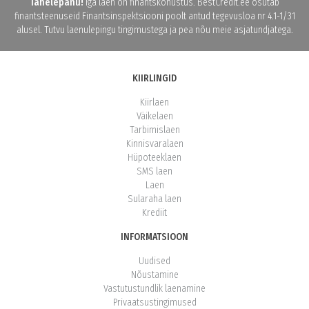
Tähelepanu!
Iga laen on finantskohustus. BestCredit.ee osutab
finantsteenuseid Finantsinspektsiooni poolt antud tegevusloa nr 4.1-1/31
alusel. Tutvu laenulepingu tingimustega ja pea nõu meie asjatundjatega.
KIIRLINGID
Kiirlaen
Väikelaen
Tarbimislaen
Kinnisvaralaen
Hüpoteeklaen
SMS laen
Laen
Sularaha laen
Krediit
INFORMATSIOON
Uudised
Nõustamine
Vastutustundlik laenamine
Privaatsustingimused