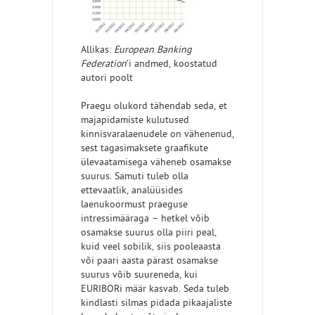
Allikas:
European Banking
Federation
’i andmed, koostatud
autori poolt
Praegu olukord tähendab seda, et
majapidamiste kulutused
kinnisvaralaenudele on vähenenud,
sest tagasimaksete graafikute
ülevaatamisega väheneb osamakse
suurus. Samuti tuleb olla
ettevaatlik, analüüsides
laenukoormust praeguse
intressimääraga – hetkel võib
osamakse suurus olla piiri peal,
kuid veel sobilik, siis pooleaasta
või paari aasta pärast osamakse
suurus võib suureneda, kui
EURIBORi määr kasvab. Seda tuleb
kindlasti silmas pidada pikaajaliste