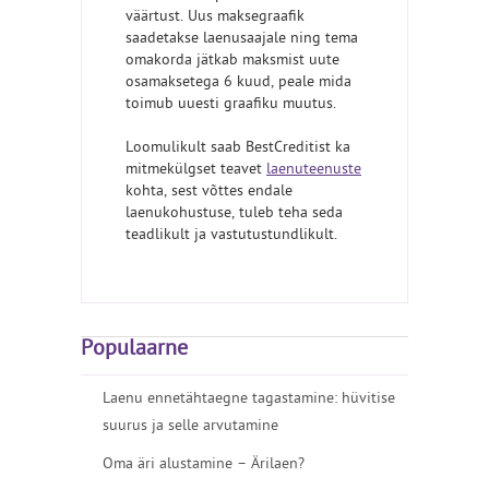
väärtust. Uus maksegraafik
saadetakse laenusaajale ning tema
omakorda jätkab maksmist uute
osamaksetega 6 kuud, peale mida
toimub uuesti graafiku muutus.
Loomulikult saab BestCreditist ka
mitmekülgset teavet
laenuteenuste
kohta, sest võttes endale
laenukohustuse, tuleb teha seda
teadlikult ja vastutustundlikult.
Populaarne
Laenu ennetähtaegne tagastamine: hüvitise
suurus ja selle arvutamine
Oma äri alustamine – Ärilaen?