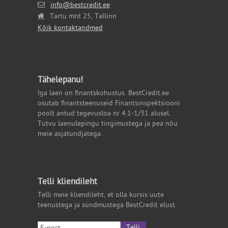
info@bestcredit.ee
Tartu mnt 25, Tallinn
Kõik kontaktandmed
Tähelepanu!
Iga laen on finantskohustus. BestCredit.ee
osutab finantsteenuseid Finantsinspektsiooni
poolt antud tegevusloa nr 4.1-1/31 alusel.
Tutvu laenulepingu tingimustega ja pea nõu
meie asjatundjatega.
Telli kliendileht
Telli meie kliendileht, et olla kursis uute
teenustega ja sündmustega BestCredit elust.