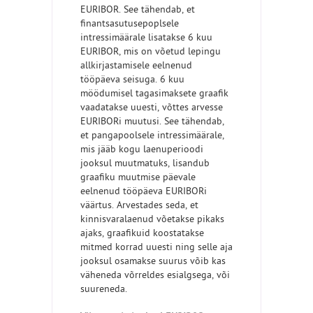
EURIBOR. See tähendab, et
finantsasutusepoplsele
intressimäärale lisatakse 6 kuu
EURIBOR, mis on võetud lepingu
allkirjastamisele eelnenud
tööpäeva seisuga. 6 kuu
möödumisel tagasimaksete graafik
vaadatakse uuesti, võttes arvesse
EURIBORi muutusi. See tähendab,
et pangapoolsele intressimäärale,
mis jääb kogu laenuperioodi
jooksul muutmatuks, lisandub
graafiku muutmise päevale
eelnenud tööpäeva EURIBORi
väärtus. Arvestades seda, et
kinnisvaralaenud võetakse pikaks
ajaks, graafikuid koostatakse
mitmed korrad uuesti ning selle aja
jooksul osamakse suurus võib kas
väheneda võrreldes esialgsega, või
suureneda.