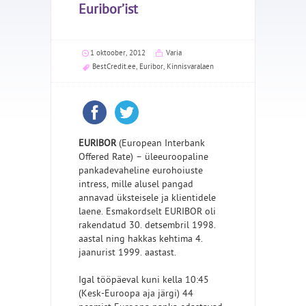
Euribor’ist
1 oktoober, 2012
Varia
BestCredit.ee
,
Euribor
,
Kinnisvaralaen
EURIBOR
(European Interbank
Offered Rate) – üleeuroopaline
pankadevaheline eurohoiuste
intress, mille alusel pangad
annavad üksteisele ja klientidele
laene. Esmakordselt EURIBOR oli
rakendatud 30. detsembril 1998.
aastal ning hakkas kehtima 4.
jaanurist 1999. aastast.
Igal tööpäeval kuni kella 10:45
(Kesk-Euroopa aja järgi) 44