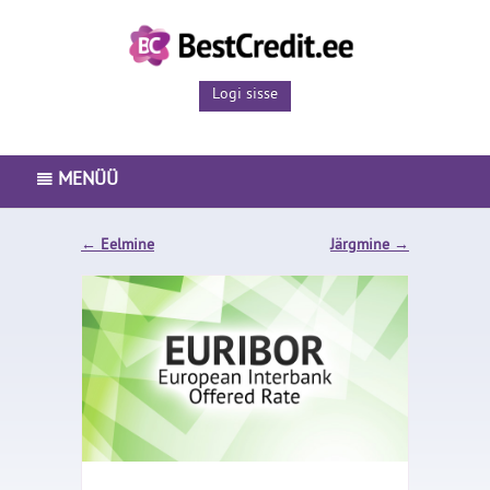
Logi sisse
MENÜÜ
PEAMENÜÜ
←
Eelmine
Järgmine
→
LAENUTOOTED
ISETEENINDUS
ETTEVÕTTEST
BLOGI