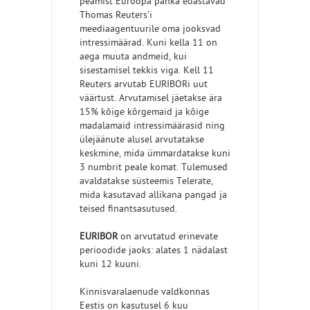
peamist Euroopa panka edastavad
Thomas Reuters’i
meediaagentuurile oma jooksvad
intressimäärad. Kuni kella 11 on
aega muuta andmeid, kui
sisestamisel tekkis viga. Kell 11
Reuters arvutab EURIBORi uut
väärtust. Arvutamisel jäetakse ära
15% kõige kõrgemaid ja kõige
madalamaid intressimäärasid ning
ülejäänute alusel arvutatakse
keskmine, mida ümmardatakse kuni
3 numbrit peale komat. Tulemused
avaldatakse süsteemis Telerate,
mida kasutavad allikana pangad ja
teised finantsasutused.
EURIBOR
on arvutatud erinevate
perioodide jaoks: alates 1 nädalast
kuni 12 kuuni.
Kinnisvaralaenude valdkonnas
Eestis on kasutusel 6 kuu