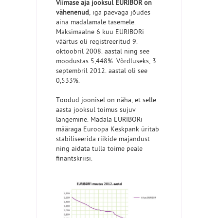
Viimase aja jooksul EURIBOR on
vähenenud
, iga päevaga jõudes
aina madalamale tasemele.
Maksimaalne 6 kuu EURIBORi
väärtus oli registreeritud 9.
oktoobril 2008. aastal ning see
moodustas 5,448%. Võrdluseks, 3.
septembril 2012. aastal oli see
0,533%.
Toodud joonisel on näha, et selle
aasta jooksul toimus sujuv
langemine. Madala EURIBORi
määraga Euroopa Keskpank üritab
stabiliseerida riikide majandust
ning aidata tulla toime peale
finantskriisi.