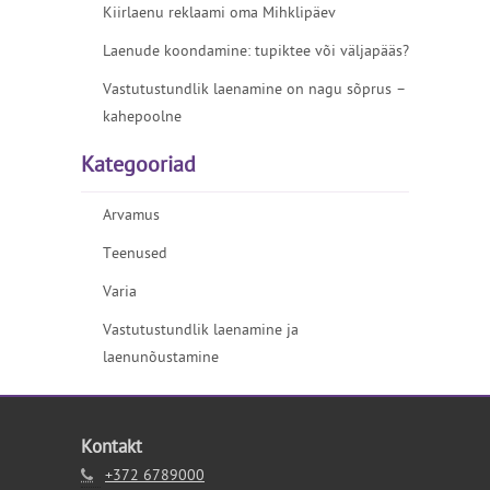
Kiirlaenu reklaami oma Mihklipäev
Laenude koondamine: tupiktee või väljapääs?
Vastutustundlik laenamine on nagu sõprus –
kahepoolne
Kategooriad
Arvamus
Teenused
Varia
Vastutustundlik laenamine ja
laenunõustamine
Kontakt
+372 6789000