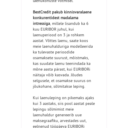
laenukohuste võtmisel.
BestCredit pakub kinnisvaralaene
konkurentidest madalama
intressiga
, millele lisandub ka 6
kuu EURIBOR juhul, kui
laenuperiood on 3 ja rohkem
aastat. Võttes laenu, saate koos
meie laenuhalduriga modelleerida
ka tulevaste perioodide
osamaksete suurust, mõistmaks,
kas suudate laenu teenindada ka
mõne aasta pärast, kui EURIBORi
näitaja võib kasvada. Jõudes
selgusele, et osamakse suurus on
jõukohane, sõlmitakse leping.
Kui laenuleping on pikemaks ajaks
kui 3 aastaks, siis pool aastat peale
lepingu sõlmimist meie
laenuhaldur genereerib uue
maksegraafiku, arvestades uut,
eelnenud tööpäeva EURIBORi