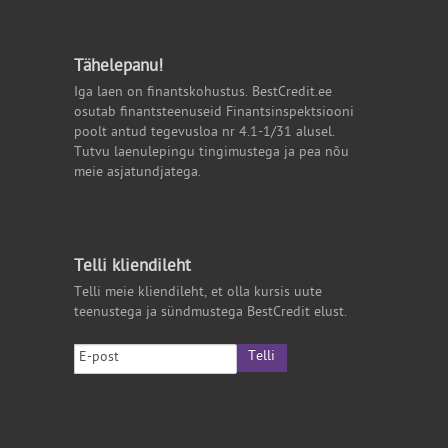
Tähelepanu!
Iga laen on finantskohustus. BestCredit.ee
osutab finantsteenuseid Finantsinspektsiooni
poolt antud tegevusloa nr 4.1-1/31 alusel.
Tutvu laenulepingu tingimustega ja pea nõu
meie asjatundjatega.
Telli kliendileht
Telli meie kliendileht, et olla kursis uute
teenustega ja sündmustega BestCredit elust.
Telli