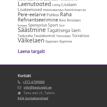
Laenutooted
Lisalaen
Liising
Lisateenused
Mobiilirakendus
ParimKiirlaen.ee
Raha
Pere-eelarve
Puhkus
Refinantseerimine
Reis
Reisilaen
Sport
Sponsorlus
Suvi
Reklaam
Säästmine
Tagatisega laen
Turvalisus
Taskuraha
Taustakontroll
Teenustasu
Väikelaen
Õppelaen
Õppimine
Laena targalt
Kontakt
+372 6789000
info@bestcredit.ee
Tartu mnt 25, Tallinn
Kõik kontaktandmed