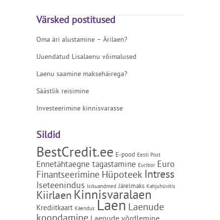
Värsked postitused
Oma äri alustamine – Ärilaen?
Uuendatud Lisalaenu võimalused
Laenu saamine maksehäirega?
Säästlik reisimine
Investeerimine kinnisvarasse
Sildid
BestCredit.ee
E-pood
Eesti Post
Euro
Ennetähtaegne tagastamine
Euribor
Intress
Hüpoteek
Finantseerimine
Iseteenindus
Järelmaks
Isikuandmed
Kahjuhüvitis
Kinnisvaralaen
Kiirlaen
Laen
Laenude
Krediitkaart
Käendus
koondamine
Laenude võrdlemine