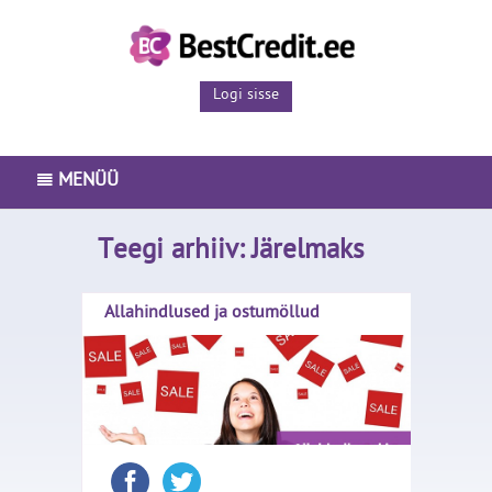
Logi sisse
MENÜÜ
PEAMENÜÜ
Teegi arhiiv:
Järelmaks
LAENUTOOTED
Allahindlused ja ostumöllud
ISETEENINDUS
ETTEVÕTTEST
BLOGI