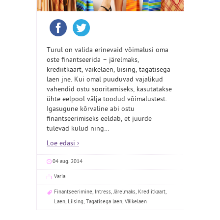
Turul on valida erinevaid võimalusi oma
oste finantseerida – järelmaks,
krediitkaart, väikelaen, liising, tagatisega
laen jne. Kui omal puuduvad vajalikud
vahendid ostu sooritamiseks, kasutatakse
ühte eelpool välja toodud võimalustest.
Igasugune kõrvaline abi ostu
finantseerimiseks eeldab, et juurde
tulevad kulud ning
…
Loe edasi ›
04 aug. 2014
Varia
Finantseerimine
,
Intress
,
Järelmaks
,
Krediitkaart
,
Laen
,
Liising
,
Tagatisega laen
,
Väikelaen