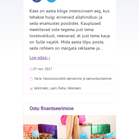
Käes on aasta kõige intensiivsem aeg, kus
tehakse hulgi erinevaid allahindlusi ja
seda enamustes poodides. Kauplused
meelitavad oste tegema just tema
tootevalikust, veenavad, et just tema kaup
on Sulle vajalik. Mida aasta lõpu poole,
seda rohkem on märgata reklaame ja
…
Loe edasi ›
07 nov. 2017
Varia
,
Vastutustundlik laenamine ja laenunõustamine
Järelmaks
,
Laen
,
Raha
,
Väikelaen
Ostu finantseerimine