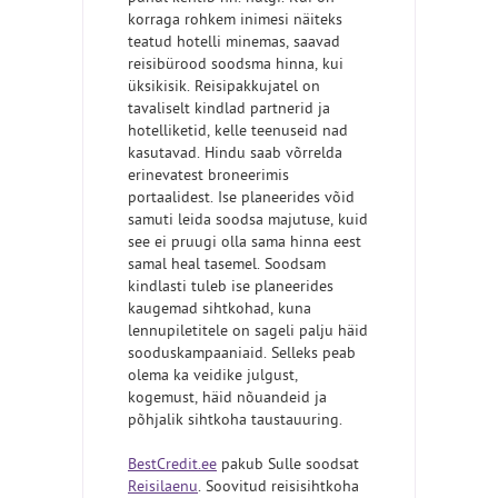
korraga rohkem inimesi näiteks
teatud hotelli minemas, saavad
reisibürood soodsma hinna, kui
üksikisik. Reisipakkujatel on
tavaliselt kindlad partnerid ja
hotelliketid, kelle teenuseid nad
kasutavad. Hindu saab võrrelda
erinevatest broneerimis
portaalidest. Ise planeerides võid
samuti leida soodsa majutuse, kuid
see ei pruugi olla sama hinna eest
samal heal tasemel. Soodsam
kindlasti tuleb ise planeerides
kaugemad sihtkohad, kuna
lennupiletitele on sageli palju häid
sooduskampaaniaid. Selleks peab
olema ka veidike julgust,
kogemust, häid nõuandeid ja
põhjalik sihtkoha taustauuring.
BestCredit.ee
pakub Sulle soodsat
Reisilaenu
. Soovitud reisisihtkoha