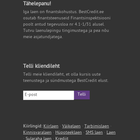
Tähelepanu!
Iga laen on finantskohustus. BestCredit.ee
osutab finantsteenuseid Finantsinspektsiooni
poolt antud tegevusloa nr 4.1-1/31 alusel.
Tutvu laenulepingu tingimustega ja pea nõu
meie asjatundjatega.
Telli kliendileht
Telli meie kliendileht, et olla kursis uute
teenustega ja sündmustega BestCredit elust.
Telli
Kiirlingid:
Kiirlaen
·
Väikelaen
·
Tarbimislaen
·
Kinnisvaralaen
·
Hüpoteeklaen
·
SMS laen
·
Laen
·
Sularaha laen
·
Krediit