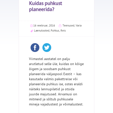
Kuidas puhkust
planeerida?
16 veebruar, 2016
Teenused
,
Varia
Laenutooted
,
Puhkus
,
Reis
Viimastel aastatel on palju
arutletud selle üle, kuidas on kõige
õigem ja soodsam puhkust
planeerida väljaspool Eestit – kas
kasutada valmis pakettreise või
planeerida puhkus ise, ostes eraldi
näiteks lennupiletid ja otsida
juurde majutused. Arvamusi on
mitmeid ja sõltub puhkusele
mineja vajadustest ja võimalustest.