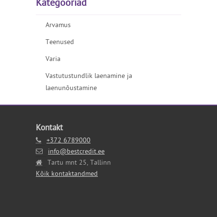
Kategooriad
Arvamus
Teenused
Varia
Vastutustundlik laenamine ja
laenunõustamine
Kontakt
+372 6789000
info@bestcredit.ee
Tartu mnt 25, Tallinn
Kõik kontaktandmed