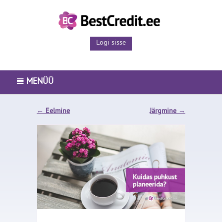
Logi sisse
MENÜÜ
PEAMENÜÜ
←
Eelmine
Järgmine
→
LAENUTOOTED
ISETEENINDUS
ETTEVÕTTEST
BLOGI