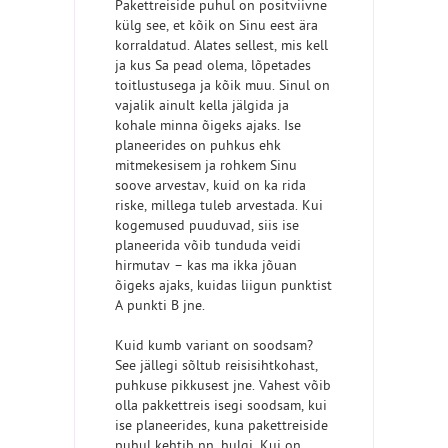
Pakettreiside puhul on positviivne
külg see, et kõik on Sinu eest ära
korraldatud. Alates sellest, mis kell
ja kus Sa pead olema, lõpetades
toitlustusega ja kõik muu. Sinul on
vajalik ainult kella jälgida ja
kohale minna õigeks ajaks. Ise
planeerides on puhkus ehk
mitmekesisem ja rohkem Sinu
soove arvestav, kuid on ka rida
riske, millega tuleb arvestada. Kui
kogemused puuduvad, siis ise
planeerida võib tunduda veidi
hirmutav – kas ma ikka jõuan
õigeks ajaks, kuidas liigun punktist
A punkti B jne.
Kuid kumb variant on soodsam?
See jällegi sõltub reisisihtkohast,
puhkuse pikkusest jne. Vahest võib
olla pakkettreis isegi soodsam, kui
ise planeerides, kuna pakettreiside
puhul kehtib nn. hulgi. Kui on