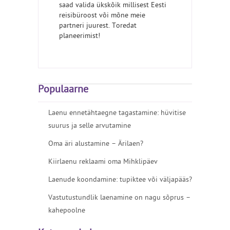
saad valida ükskõik millisest Eesti
reisibüroost või mõne meie
partneri juurest. Toredat
planeerimist!
Populaarne
Laenu ennetähtaegne tagastamine: hüvitise
suurus ja selle arvutamine
Oma äri alustamine – Ärilaen?
Kiirlaenu reklaami oma Mihklipäev
Laenude koondamine: tupiktee või väljapääs?
Vastutustundlik laenamine on nagu sõprus –
kahepoolne