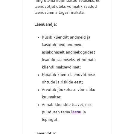
ning olema kujundatud selliseks, et
laenuvõtjal oleks võimalik saadud
laenusumma tagasi maksta.
Laenuandja:
Küsib kliendilt andmeid ja
kasutab neid andmeid
asjakohaselt andmekogudest
lisainfo saamiseks, et hinnata
kliendi maksevõimet;
Hoiatab klienti laenuvõtmise
ohtude ja riskide eest;
Arvutab jõukohase võimaliku
kuumakse;
Annab kliendile teavet, mis
puudutab tema
laenu
ja
lepingut.