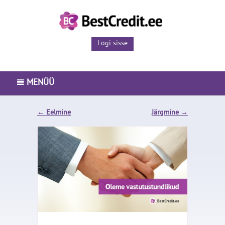
Logi sisse
MENÜÜ
PEAMENÜÜ
←
Eelmine
Järgmine
→
LAENUTOOTED
ISETEENINDUS
ETTEVÕTTEST
BLOGI