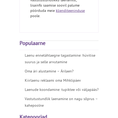
vastutustundlikku laenamist,
lisainfo saamise soovil palume
pöörduda meie
klienditeeninduse
poole.
Populaarne
Laenu ennetähtaegne tagastamine: hüvitise
suurus ja selle arvutamine
Oma äri alustamine – Ärilaen?
Kiirlaenu reklaami oma Mihklipäev
Laenude koondamine: tupiktee või väljapääs?
Vastutustundlik laenamine on nagu sõprus –
kahepoolne
Kategooriad