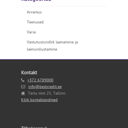
Arvamus
Teenused
Varia
Vastutustundlik laenamine ja
laenunõustamine
Kontakt
+372 6789000
info@bestcredit.ee
Tartu mnt 25, Tallinn
Kõik kontaktandmed