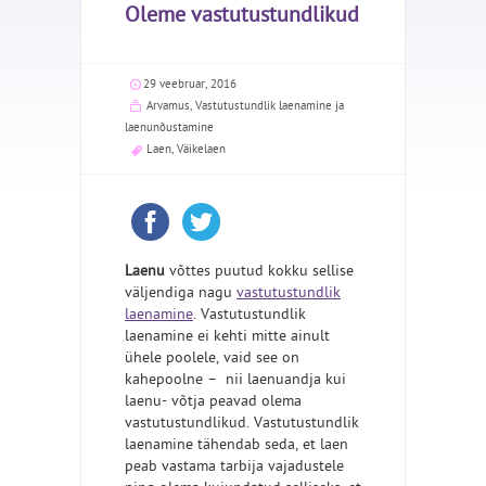
Oleme vastutustundlikud
29 veebruar, 2016
Arvamus
,
Vastutustundlik laenamine ja
laenunõustamine
Laen
,
Väikelaen
Laenu
võttes puutud kokku sellise
väljendiga nagu
vastutustundlik
laenamine
. Vastutustundlik
laenamine ei kehti mitte ainult
ühele poolele, vaid see on
kahepoolne – nii laenuandja kui
laenu- võtja peavad olema
vastutustundlikud. Vastutustundlik
laenamine tähendab seda, et laen
peab vastama tarbija vajadustele