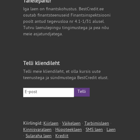
Tähelepanu!
Iga laen on finantskohustus. BestCredit.ee
osutab finantsteenuseid Finantsinspektsiooni
poolt antud tegevusloa nr 4.1-1/31 alusel.
Tutvu laenulepingu tingimustega ja pea nõu
meie asjatundjatega.
Telli kliendileht
Telli meie kliendileht, et olla kursis uute
teenustega ja sündmustega BestCredit elust.
Telli
Kiirlingid:
Kiirlaen
·
Väikelaen
·
Tarbimislaen
·
Kinnisvaralaen
·
Hüpoteeklaen
·
SMS laen
·
Laen
·
Sularaha laen
·
Krediit