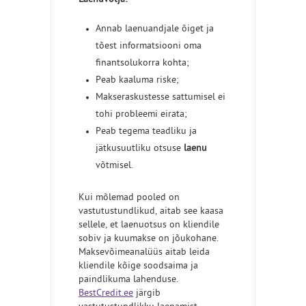
Laenuvõtja:
Annab laenuandjale õiget ja
tõest informatsiooni oma
finantsolukorra kohta;
Peab kaaluma riske;
Makseraskustesse sattumisel ei
tohi probleemi eirata;
Peab tegema teadliku ja
jätkusuutliku otsuse
laenu
võtmisel.
Kui mõlemad pooled on
vastutustundlikud, aitab see kaasa
sellele, et laenuotsus on kliendile
sobiv ja kuumakse on jõukohane.
Maksevõimeanalüüs aitab leida
kliendile kõige soodsaima ja
paindlikuma lahenduse.
BestCredit.ee
järgib