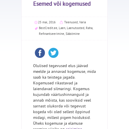
Esemed või kogemused
25 mai, 2016
Teenused
,
Varia
BestCredit.ee
,
Laen
,
Laenutooted
,
Raha
,
Refinantseerimine
,
Säästmine
Olulised tegevused elus jäävad
meelde ja annavad kogemuse, mida
saab ka teistega jagada.
Kogemused rikastavad ja
laiendavad silmaringi. Kogemus
kujundab väärtushinnanguid ja
annab mõista, kas sooviksid veel
sarnast olukorda või tegevust
kogeda või oled sellest õppinud
midagi, millest pigem hoiduksid.
Üheks kogemuse ja elamuse