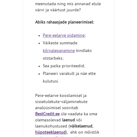
meenutada ning mis annavad elule
värvi ja väärtust juurde?
Abiks rahaasjade planeerimisel:
Pere-eelarve pidamine
;
Väikeste summade
kõrvalepanemine
kindlaks
otstarbeks;
Sea paika prioriteedid;
Planeeri varakult ja näe ette
kulutusi.
Pere-eelarve koostamisel ja
sissetulekute-väljaminekute
analüüsimisel soovitab
BestCredit.ee
üle vaadata ka oma
olemasolevad
laenud
või
laenukohustused (
väikelaenud
,
hüpoteeklaenud
), ehk on mõistlik