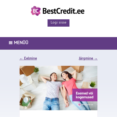
Logi sisse
MENÜÜ
PEAMENÜÜ
←
Eelmine
Järgmine
→
LAENUTOOTED
ISETEENINDUS
ETTEVÕTTEST
BLOGI