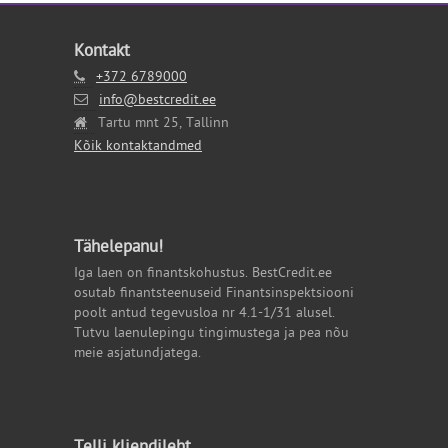
Kontakt
+372 6789000
info@bestcredit.ee
Tartu mnt 25, Tallinn
Kõik kontaktandmed
Tähelepanu!
Iga laen on finantskohustus. BestCredit.ee
osutab finantsteenuseid Finantsinspektsiooni
poolt antud tegevusloa nr 4.1-1/31 alusel.
Tutvu laenulepingu tingimustega ja pea nõu
meie asjatundjatega.