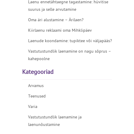
Laenu ennetähtaegne tagastamine: hüvitise
suurus ja selle arvutamine
Oma äri alustamine – Ärilaen?
Kiirlaenu reklaami oma Mihklipäev
Laenude koondamine: tupiktee või väljapääs?
Vastutustundlik laenamine on nagu sõprus –
kahepoolne
Kategooriad
Arvamus
Teenused
Varia
Vastutustundlik laenamine ja
laenunõustamine