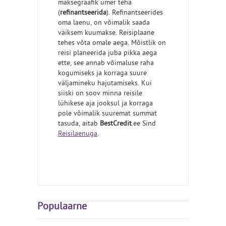
maksegraafik ümer teha
(
refinantseerida
). Refinantseerides
oma laenu, on võimalik saada
väiksem kuumakse. Reisiplaane
tehes võta omale aega. Mõistlik on
reisi planeerida juba pikka aega
ette, see annab võimaluse raha
kogumiseks ja korraga suure
väljamineku hajutamiseks. Kui
siiski on soov minna reisile
lühikese aja jooksul ja korraga
pole võimalik suuremat summat
tasuda, aitab
BestCredit
.ee Sind
Reisilaenuga
.
Populaarne