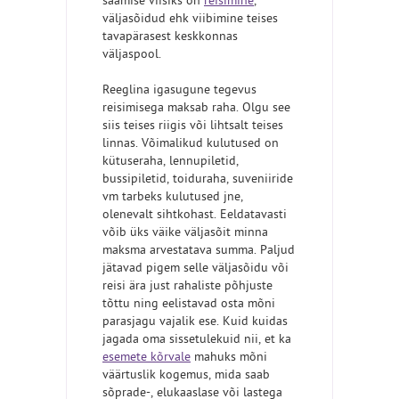
saamise viisiks on
reisimine
,
väljasõidud ehk viibimine teises
tavapärasest keskkonnas
väljaspool.
Reeglina igasugune tegevus
reisimisega maksab raha. Olgu see
siis teises riigis või lihtsalt teises
linnas. Võimalikud kulutused on
kütuseraha, lennupiletid,
bussipiletid, toiduraha, suveniiride
vm tarbeks kulutused jne,
olenevalt sihtkohast. Eeldatavasti
võib üks väike väljasõit minna
maksma arvestatava summa. Paljud
jätavad pigem selle väljasõidu või
reisi ära just rahaliste põhjuste
tõttu ning eelistavad osta mõni
parasjagu vajalik ese. Kuid kuidas
jagada oma sissetulekuid nii, et ka
esemete kõrvale
mahuks mõni
väärtuslik kogemus, mida saab
sõprade-, elukaaslase või lastega