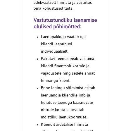
adekvaatselt hinnata ja vastutus
oma kohustused täita.
Vastutustundliku laenamise
olulised põhimõtted:
Laenupakkuja vaatab iga
kliendi laenuhuvi
individuaalselt.
Pakutav teenus peab vastama
kliendi finantsolukorrale ja
vajadustele ning sellele annab
hinnangu klient.
Enne lepingu sõlmimist esitab
laenuandja kliendile info ja
hoiatuse laenuga kaasnevate
ohtude kohta ja arvutab
mõistliku laenukoormuse.
Kliendil aidatakse hinnata