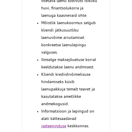
võetava laenu sobivust isikliku
huvi, finantsolukorra ja
laenuga kaasnevaid ohte.
Mõistlik laenukoormus selgub
kliendi jätkusuutliku
laenuvõime arvutamisel
konkreetse laenulepingu
valguses.
Ilmselge maksejõuetuse korral
keeldutakse laenu andmisest.
Kliendi krediidivõimelisuse
hindamiseks küsib
laenupakkuja temalt teavet ja
kasutatakse ametlikke
andmekogusid.
Informatsioon ja lepingud on
alati kättesaadavad
iseteeninduse
keskkonnas.