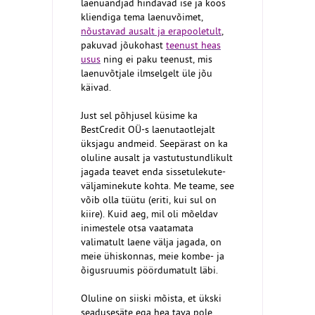
laenuandjad hindavad ise ja koos
kliendiga tema laenuvõimet,
nõustavad ausalt ja erapooletult
,
pakuvad jõukohast
teenust heas
usus
ning ei paku teenust, mis
laenuvõtjale ilmselgelt üle jõu
käivad.
Just sel põhjusel küsime ka
BestCredit OÜ-s laenutaotlejalt
üksjagu andmeid. Seepärast on ka
oluline ausalt ja vastutustundlikult
jagada teavet enda sissetulekute-
väljaminekute kohta. Me teame, see
võib olla tüütu (eriti, kui sul on
kiire). Kuid aeg, mil oli mõeldav
inimestele otsa vaatamata
valimatult laene välja jagada, on
meie ühiskonnas, meie kombe- ja
õigusruumis pöördumatult läbi.
Oluline on siiski mõista, et ükski
seadusesäte ega hea tava pole