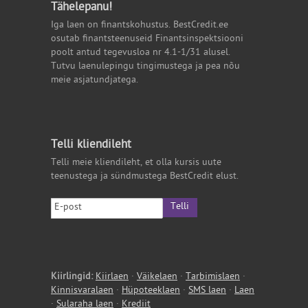
Tähelepanu!
Iga laen on finantskohustus. BestCredit.ee
osutab finantsteenuseid Finantsinspektsiooni
poolt antud tegevusloa nr 4.1-1/31 alusel.
Tutvu laenulepingu tingimustega ja pea nõu
meie asjatundjatega.
Telli kliendileht
Telli meie kliendileht, et olla kursis uute
teenustega ja sündmustega BestCredit elust.
Telli
Kiirlingid:
Kiirlaen
·
Väikelaen
·
Tarbimislaen
·
Kinnisvaralaen
·
Hüpoteeklaen
·
SMS laen
·
Laen
·
Sularaha laen
·
Krediit