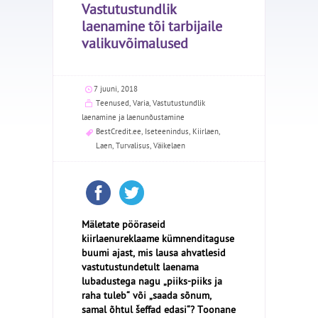
Vastutustundlik
laenamine tõi tarbijaile
valikuvõimalused
7 juuni, 2018
Teenused
,
Varia
,
Vastutustundlik
laenamine ja laenunõustamine
BestCredit.ee
,
Iseteenindus
,
Kiirlaen
,
Laen
,
Turvalisus
,
Väikelaen
Mäletate pööraseid
kiirlaenureklaame kümnenditaguse
buumi ajast, mis lausa ahvatlesid
vastutustundetult laenama
lubadustega nagu „piiks-piiks ja
raha tuleb“ või „saada sõnum,
samal õhtul šeffad edasi“? Toonane