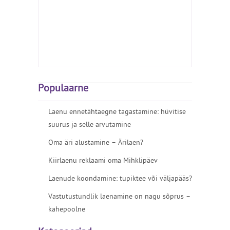
Populaarne
Laenu ennetähtaegne tagastamine: hüvitise
suurus ja selle arvutamine
Oma äri alustamine – Ärilaen?
Kiirlaenu reklaami oma Mihklipäev
Laenude koondamine: tupiktee või väljapääs?
Vastutustundlik laenamine on nagu sõprus –
kahepoolne