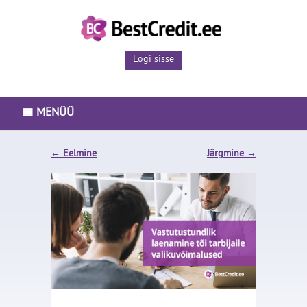
Logi sisse
MENÜÜ
PEAMENÜÜ
←
Eelmine
Järgmine
→
LAENUTOOTED
ISETEENINDUS
ETTEVÕTTEST
BLOGI