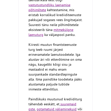
laenuärikate eest oligi
vastutustundliku laenamise
põhimõtete
kehtestamine, mis
eristab korralikud krediiditeenuste
pakkujad sogases vees õngitsejaist.
Suuresti tänu neile põhimõtetele
eksisteerib täna
mitmekülgne
laenuturg
ka väljaspool panku.
Kiiresti muutuv finantsteenuste
turg teeb ruumi järjest
erinevamatele laenutoodetele. Iga
alustav äri või ettevõtmine on oma
nägu, kaugeltki kõigi sisu ja
mastaabid ei mahu enam
suurpankade standardlepingute
alla. Ilma paindlike toodeteta jääks
alustamata paljude tublide
inimeste ettevõtlus.
Paindlikuks muutunud krediiditurg
tähendab eeskätt, et
suuremaid
oste
,
ootamatuid väljaminekuid
või