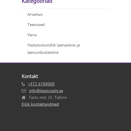
Kategooriad
Arvamus
Teenused
Varia
Vastutustundlik laenamine ja
laenunõustamine
Kontakt
+372 6789000
info@bestcredit.ee
Tartu mnt 25, Tallinn
Kõik kontaktandmed