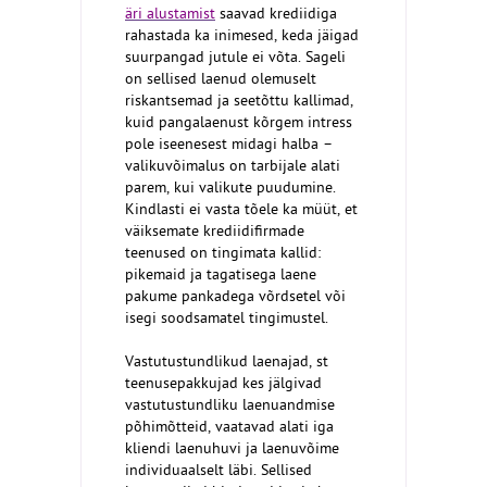
äri alustamist
saavad krediidiga
rahastada ka inimesed, keda jäigad
suurpangad jutule ei võta. Sageli
on sellised laenud olemuselt
riskantsemad ja seetõttu kallimad,
kuid pangalaenust kõrgem intress
pole iseenesest midagi halba –
valikuvõimalus on tarbijale alati
parem, kui valikute puudumine.
Kindlasti ei vasta tõele ka müüt, et
väiksemate krediidifirmade
teenused on tingimata kallid:
pikemaid ja tagatisega laene
pakume pankadega võrdsetel või
isegi soodsamatel tingimustel.
Vastutustundlikud laenajad, st
teenusepakkujad kes jälgivad
vastutustundliku laenuandmise
põhimõtteid, vaatavad alati iga
kliendi laenuhuvi ja laenuvõime
individuaalselt läbi. Sellised