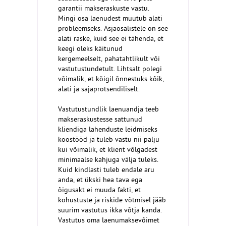
garantii makseraskuste vastu.
Mingi osa laenudest muutub alati
probleemseks. Asjaosalistele on see
alati raske, kuid see ei tähenda, et
keegi oleks käitunud
kergemeelselt, pahatahtlikult või
vastutustundetult. Lihtsalt polegi
võimalik, et kõigil õnnestuks kõik,
alati ja sajaprotsendiliselt.
Vastutustundlik laenuandja teeb
makseraskustesse sattunud
kliendiga lahenduste leidmiseks
koostööd ja tuleb vastu nii palju
kui võimalik, et klient võlgadest
minimaalse kahjuga välja tuleks.
Kuid kindlasti tuleb endale aru
anda, et ükski hea tava ega
õigusakt ei muuda fakti, et
kohustuste ja riskide võtmisel jääb
suurim vastutus ikka võtja kanda.
Vastutus oma laenumaksevõimet