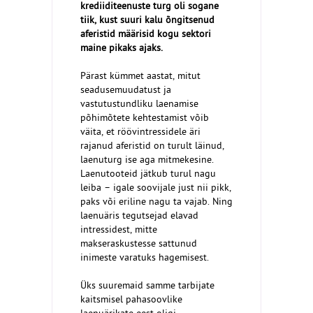
krediiditeenuste turg oli sogane
tiik, kust suuri kalu õngitsenud
aferistid määrisid kogu sektori
maine pikaks ajaks.
Pärast kümmet aastat, mitut
seadusemuudatust ja
vastutustundliku laenamise
põhimõtete kehtestamist võib
väita, et röövintressidele äri
rajanud aferistid on turult läinud,
laenuturg ise aga mitmekesine.
Laenutooteid jätkub turul nagu
leiba – igale soovijale just nii pikk,
paks või eriline nagu ta vajab. Ning
laenuäris tegutsejad elavad
intressidest, mitte
makseraskustesse sattunud
inimeste varatuks hagemisest.
Üks suuremaid samme tarbijate
kaitsmisel pahasoovlike