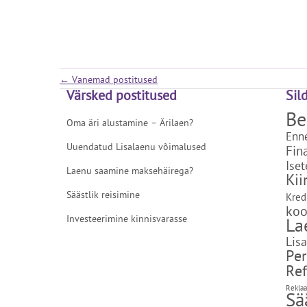
←
Vanemad postitused
Värsked postitused
Sil
Be
Oma äri alustamine – Ärilaen?
Enn
Uuendatud Lisalaenu võimalused
Fin
Ise
Laenu saamine maksehäirega?
Kii
Säästlik reisimine
Kredi
ko
Investeerimine kinnisvarasse
La
Lis
Per
Ref
Rekla
Sä