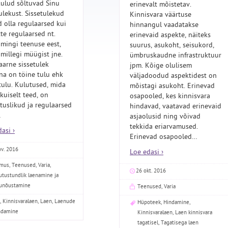
kulud sõltuvad Sinu
erinevalt mõistetav.
ulekust. Sissetulekud
Kinnisvara väärtuse
d olla regulaarsed kui
hinnangul vaadatakse
te regulaarsed nt.
erinevaid aspekte, näiteks
 mingi teenuse eest,
suurus, asukoht, seisukord,
millegi müügist jne.
ümbruskaudne infrastruktuur
aarne sissetulek
jpm. Kõige olulisem
ina on töine tulu ehk
väljadoodud aspektidest on
tulu. Kulutused, mida
mõistagi asukoht. Erinevad
kuiselt teed, on
osapooled, kes kinnisvara
tuslikud ja regulaarsed
hindavad, vaatavad erinevaid
…
asjaolusid ning võivad
tekkida eriarvamused.
asi ›
Erinevad osapooled
…
ov. 2016
Loe edasi ›
amus
,
Teenused
,
Varia
,
26 okt. 2016
utustundlik laenamine ja
unõustamine
Teenused
,
Varia
,
Kinnisvaralaen
,
Laen
,
Laenude
Hüpoteek
,
Hindamine
,
ndamine
Kinnisvaralaen
,
Laen kinnisvara
tagatisel
,
Tagatisega laen