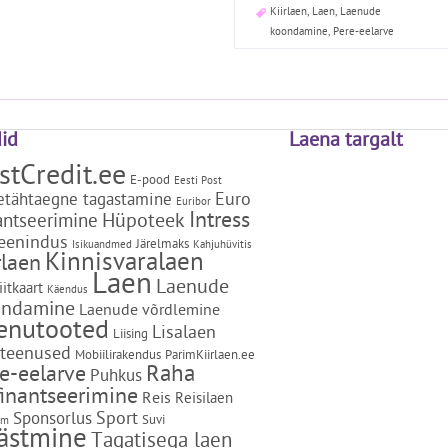
Kiirlaen
,
Laen
,
Laenude
koondamine
,
Pere-eelarve
did
Laena targalt
stCredit.ee
E-pood
Eesti Post
Euro
etähtaegne tagastamine
Euribor
Intress
Hüpoteek
antseerimine
teenindus
Järelmaks
Isikuandmed
Kahjuhüvitis
Kinnisvaralaen
rlaen
Laen
Laenude
itkaart
Käendus
ondamine
Laenude võrdlemine
enutooted
Lisalaen
Liising
ateenused
Mobiilirakendus
ParimKiirlaen.ee
Raha
e-eelarve
Puhkus
inantseerimine
Reis
Reisilaen
Sport
Sponsorlus
Suvi
am
ästmine
Tagatisega laen