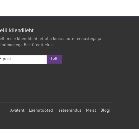
elli kliendileht
elli meie kliendileht, et olla kursis uute teenustega ja
ündmustega BestCredit elust.
Telli
Avaleht
Laenutooted
Iseteenindus
Meist
Blogi