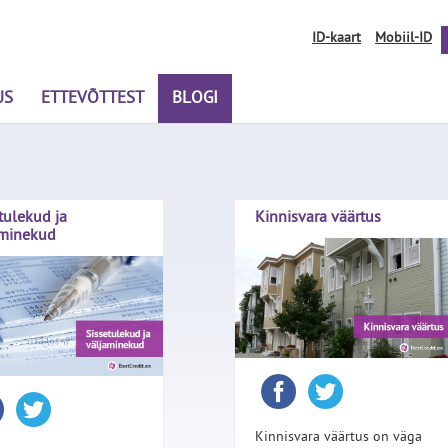
ID-kaart
Mobiil-ID
US
ETTEVÕTTEST
BLOGI
tulekud ja
Kinnisvara väärtus
aminekud
Kinnisvara väärtus on väga