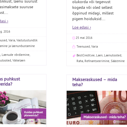
likkust, laenu suurust
olukorda või tegevust
gasimaksete suuruse
kogeda või oled sellest
st.
…
õppinud midagi, millest
pigem hoiduksid.
…
asi ›
Loe edasi ›
ug. 2016
25 mai 2016
nused
,
Varia
,
Vastutustundlik
amine ja laenunõustamine
Teenused
,
Varia
n
,
Laenude võrdlemine
,
BestCredit.ee
,
Laen
,
Laenutooted
,
nutooted
,
Väikelaen
Raha
,
Refinantseerimine
,
Säästmine
as puhkust
Makseraskused – mida
erida?
teha?