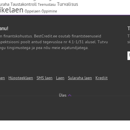
Turvalisus
uraha
Taustakontroll
Teenustasu
ikelaen
Õppelaen
Õppimine
anu!
T
on finantskohustus. BestCredit.ee osutab finantsteenuseid
T
spektsiooni poolt antud tegevusloa nr 4.1-1/31 alusel. Tutvu
s
ngu tingimustega ja pea nõu meie asjatundjatega.
aen
·
Hüpoteeklaen
·
SMS laen
·
Laen
·
Sularaha laen
·
Krediit
Üles