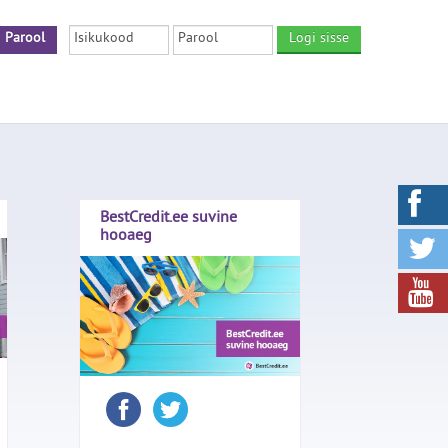
Parool
Logi sisse
BestCredit.ee suvine
hooaeg