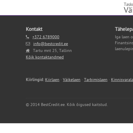
Task
Vä
Kontakt
Tähelep
+372 6789000
Iga laen 
Finantsin
info@bestcredit.ee
laenulepi
Tartu mnt 25, Tallinn
Kõik kontaktandmed
Kiirlingid:
Kiirlaen
·
Väikelaen
·
Tarbimislaen
·
Kinnisvaral
© 2014 BestCredit.ee. Kõik õigused kaitstud.