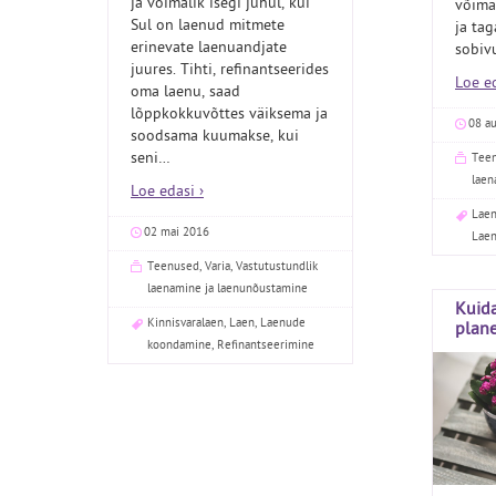
ja võimalik isegi juhul, kui
võima
Sul on laenud mitmete
ja ta
erinevate laenuandjate
sobivu
juures. Tihti, refinantseerides
Loe ed
oma laenu, saad
lõppkokkuvõttes väiksema ja
08 a
soodsama kuumakse, kui
seni
…
Tee
laen
Loe edasi ›
Lae
02 mai 2016
Lae
Teenused
,
Varia
,
Vastutustundlik
laenamine ja laenunõustamine
Kuid
Kinnisvaralaen
,
Laen
,
Laenude
plane
koondamine
,
Refinantseerimine