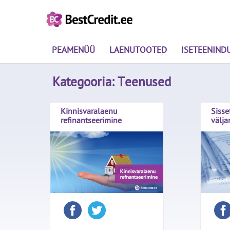
PEAMENÜÜ
LAENUTOOTED
ISETEENIND
Kategooria:
Teenused
Kinnisvaralaenu
Sisse
refinantseerimine
välj