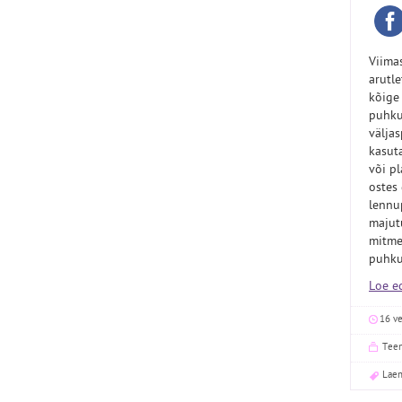
Viimas
arutle
kõige
puhku
väljas
kasut
või p
ostes 
lennup
majut
mitme
puhku
Loe ed
16 v
Tee
Lae