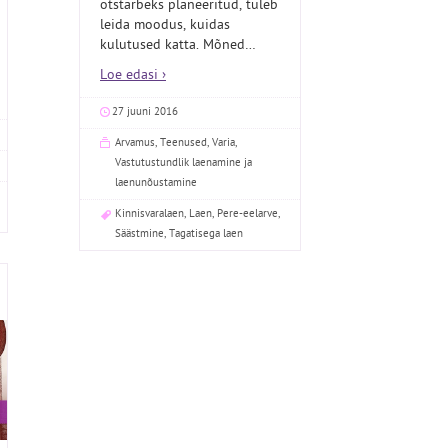
otstarbeks planeeritud, tuleb
leida moodus, kuidas
kulutused katta. Mõned
…
Loe edasi ›
27 juuni 2016
Arvamus
,
Teenused
,
Varia
,
Vastutustundlik laenamine ja
laenunõustamine
Kinnisvaralaen
,
Laen
,
Pere-eelarve
,
Säästmine
,
Tagatisega laen