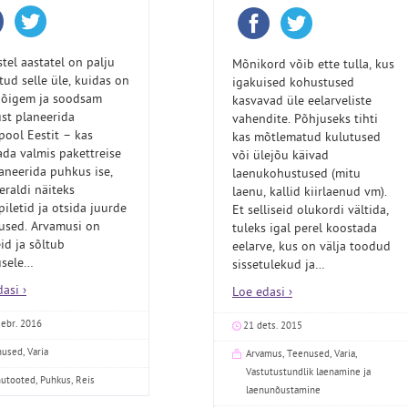
tel aastatel on palju
Mõnikord võib ette tulla, kus
tud selle üle, kuidas on
igakuised kohustused
 õigem ja soodsam
kasvavad üle eelarveliste
st planeerida
vahendite. Põhjuseks tihti
pool Eestit – kas
kas mõtlematud kulutused
ada valmis pakettreise
või ülejõu käivad
laneerida puhkus ise,
laenukohustused (mitu
eraldi näiteks
laenu, kallid kiirlaenud vm).
iletid ja otsida juurde
Et selliseid olukordi vältida,
used. Arvamusi on
tuleks igal perel koostada
id ja sõltub
eelarve, kus on välja toodud
sele
…
sissetulekud ja
…
asi ›
Loe edasi ›
eebr. 2016
21 dets. 2015
nused
,
Varia
Arvamus
,
Teenused
,
Varia
,
Vastutustundlik laenamine ja
nutooted
,
Puhkus
,
Reis
laenunõustamine